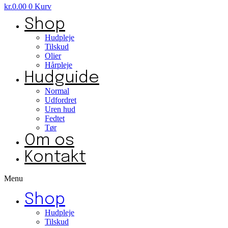
kr.
0.00
0
Kurv
Shop
Hudpleje
Tilskud
Olier
Hårpleje
Hudguide
Normal
Udfordret
Uren hud
Fedtet
Tør
Om os
Kontakt
Menu
Shop
Hudpleje
Tilskud