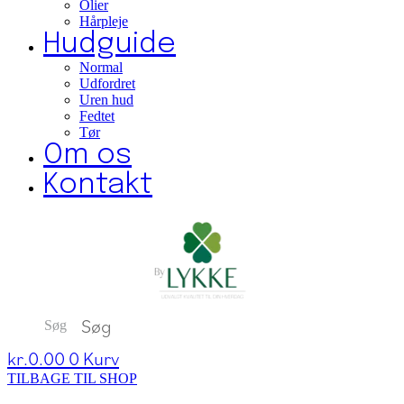
Olier
Hårpleje
Hudguide
Normal
Udfordret
Uren hud
Fedtet
Tør
Om os
Kontakt
Søg
kr.
0.00
0
Kurv
TILBAGE TIL SHOP