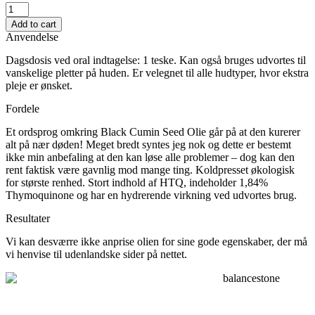
Black
Cumin
Add to cart
Seed
Anvendelse
Oil
HTQ
Dagsdosis ved oral indtagelse: 1 teske. Kan også bruges udvortes til
quantity
vanskelige pletter på huden.
Er velegnet til alle hudtyper, hvor ekstra
pleje er ønsket.
Fordele
Et ordsprog omkring Black Cumin Seed Olie går på at den kurerer
alt på nær døden! Meget bredt syntes jeg nok og dette er bestemt
ikke min anbefaling at den kan løse alle problemer – dog kan den
rent faktisk være gavnlig mod mange ting.
Koldpresset økologisk
for største renhed. Stort indhold af HTQ, indeholder 1,84%
Thymoquinone og har en hydrerende virkning ved udvortes brug.
Resultater
Vi kan desværre ikke anprise olien for sine gode egenskaber, der må
vi henvise til udenlandske sider på nettet.