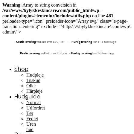
Warning
: Array to string conversion in
/var/www/bylykkeskincare.com/public_html/wp-
content/plugins/elementor/includes/utils.php
on line
481
preloader-type="icon" preloader-icon="Array svg" class="e-page-
transition--entering" exclude="^https\:\/\/bylykkeskincare\.com\/wp\-
admin\/">
Gratis
levering
ved køb over 650,- kr. –
Hurtig
levering
kun 1 – 3 hverdage
Gratis
levering
ved køb over 650,- kr. –
Hurtig levering
kun 1-3 hverdage
Shop
Hudpleje
Tilskud
Olier
Hårpleje
Hudguide
Normal
Udfordret
Tør
Fedtet
Uren
hud