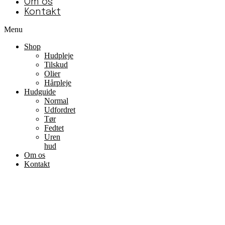
Om os
Kontakt
Menu
Shop
Hudpleje
Tilskud
Olier
Hårpleje
Hudguide
Normal
Udfordret
Tør
Fedtet
Uren
hud
Om os
Kontakt