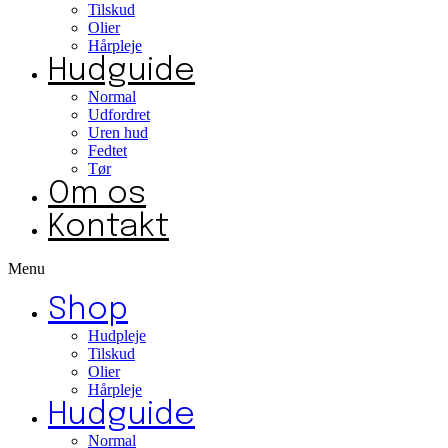
Tilskud
Olier
Hårpleje
Hudguide
Normal
Udfordret
Uren hud
Fedtet
Tør
Om os
Kontakt
Menu
Shop
Hudpleje
Tilskud
Olier
Hårpleje
Hudguide
Normal