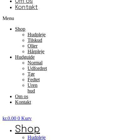
Om os
Kontakt
Menu
Shop
Hudpleje
Tilskud
Olier
Hårpleje
Hudguide
Normal
Udfordret
Tør
Fedtet
Uren
hud
Om os
Kontakt
kr.
0.00
0
Kurv
Shop
Hudpleje