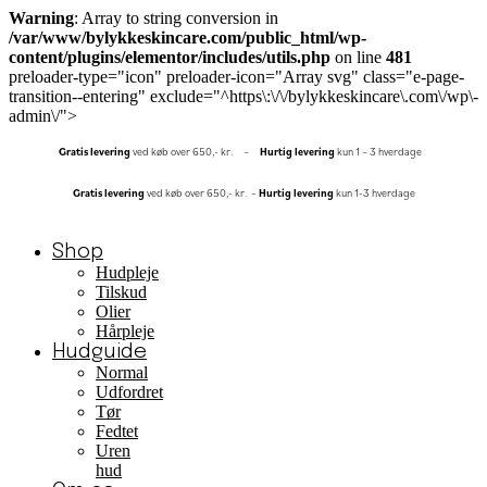
Warning
: Array to string conversion in
/var/www/bylykkeskincare.com/public_html/wp-
content/plugins/elementor/includes/utils.php
on line
481
preloader-type="icon" preloader-icon="Array svg" class="e-page-
transition--entering" exclude="^https\:\/\/bylykkeskincare\.com\/wp\-
admin\/">
Gratis
levering
ved køb over 650,- kr. –
Hurtig
levering
kun 1 – 3 hverdage
Gratis
levering
ved køb over 650,- kr. –
Hurtig levering
kun 1-3 hverdage
Shop
Hudpleje
Tilskud
Olier
Hårpleje
Hudguide
Normal
Udfordret
Tør
Fedtet
Uren
hud