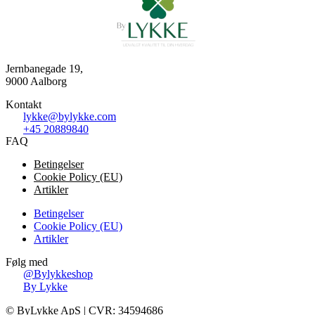
Jernbanegade 19,
9000 Aalborg
Kontakt
lykke@bylykke.com
+45 20889840
FAQ
Betingelser
Cookie Policy (EU)
Artikler
Betingelser
Cookie Policy (EU)
Artikler
Følg med
@Bylykkeshop
By Lykke
©️ ByLykke ApS | CVR: 34594686