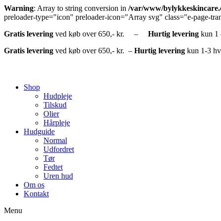
Warning
: Array to string conversion in
/var/www/bylykkeskincare.c
preloader-type="icon" preloader-icon="Array svg" class="e-page-tran
Gratis
levering
ved køb over 650,- kr. –
Hurtig
levering
kun 1
Gratis
levering
ved køb over 650,- kr. –
Hurtig levering
kun 1-3 hv
Shop
Hudpleje
Tilskud
Olier
Hårpleje
Hudguide
Normal
Udfordret
Tør
Fedtet
Uren hud
Om os
Kontakt
Menu