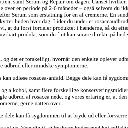
natten, samt Serum og Repair om dagen. Uanset hvilken 
rne over en periode på 2-6 måneder – også selvom du ikk
fter Serum som erstatning for en af cremerne. En sund
beskytter huden hver dag. Lider du under et rosaceaudbru
, at du først fordeler produktet i hænderne, så du efte
rbart produkt, som du fint kan smøre direkte på huden f
 og det er forskelligt, hvornår den enkelte oplever udbr
dre udbrud eller mindske symptomerne.
 kan udløse rosacea-anfald. Begge dele kan få sygdom
 og alkohol, samt flere forskellige konserveringsmidler
gle udbrud af rosacea nede, og vores erfaring er, at 
tomerne, gerne natten over.
ge dele kan få sygdommen til at bryde ud eller forvær
sollys. Væn dig til at beskytte huden med høj solfaktor 