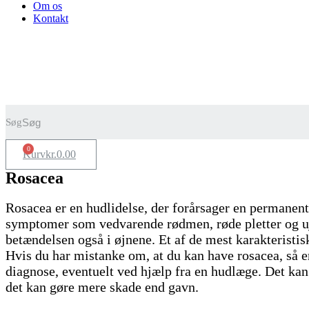
Om os
Kontakt
Søg
0
Kurv
kr.
0.00
Rosacea
Rosacea er en hudlidelse, der forårsager en permanen
symptomer som vedvarende rødmen, røde pletter og ujæ
betændelsen også i øjnene. Et af de mest karakterist
Hvis du har mistanke om, at du kan have rosacea, så er
diagnose, eventuelt ved hjælp fra en hudlæge. Det kan
det kan gøre mere skade end gavn.