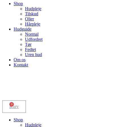
Shop
Hudpleje
Tilskud
Olier
Hårpleje
Hudguide
Normal
Udfordret
Tør
Fedtet
Uren hud
Om os
Kontakt
0
Kurv
Shop
Hudpleje