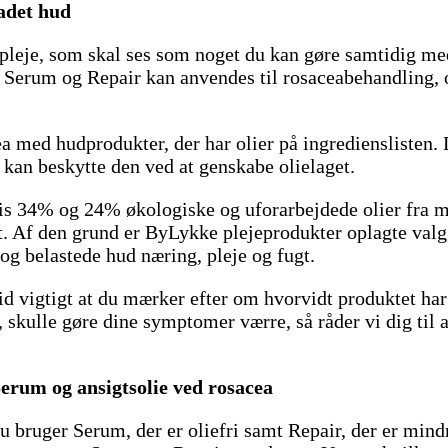
kadet hud
 pleje, som skal ses som noget du kan gøre samtidig med
, Serum og Repair kan anvendes til rosaceabehandling,
a med hudprodukter, der har olier på ingredienslisten. D
u kan beskytte den ved at genskabe olielaget.
34% og 24% økologiske og uforarbejdede olier fra mand
et. Af den grund er ByLykke plejeprodukter oplagte valg,
 og belastede hud næring, pleje og fugt.
id vigtigt at du mærker efter om hvorvidt produktet har
, skulle gøre dine symptomer værre, så råder vi dig til
rum og ansigtsolie ved rosacea
t du bruger Serum, der er oliefri samt Repair, der er mi