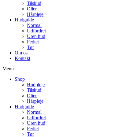
Tilskud
Olier
Hårpleje
Hudguide
Normal
Udfordret
Uren hud
Fedtet
Tør
Om os
Kontakt
Menu
Shop
Hudpleje
Tilskud
Olier
Hårpleje
Hudguide
Normal
Udfordret
Uren hud
Fedtet
Tør