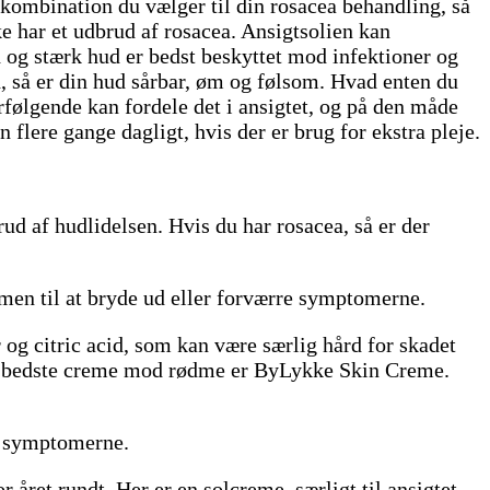
kombination du vælger til din rosacea behandling, så
e har et udbrud af rosacea. Ansigtsolien kan
 og stærk hud er bedst beskyttet mod infektioner og
d, så er din hud sårbar, øm og følsom. Hvad enten du
rfølgende kan fordele det i ansigtet, og på den måde
lere gange dagligt, hvis der er brug for ekstra pleje.
ud af hudlidelsen. Hvis du har rosacea, så er der
men til at bryde ud eller forværre symptomerne.
 og citric acid, som kan være særlig hård for skadet
den bedste creme mod rødme er ByLykke Skin Creme.
re symptomerne.
året rundt. Her er en solcreme, særligt til ansigtet,