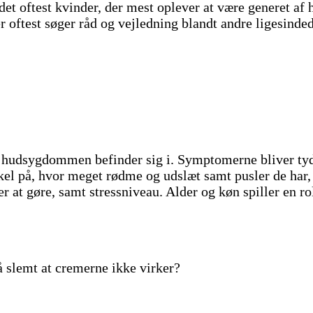
det oftest kvinder, der mest oplever at være generet 
er oftest søger råd og vejledning blandt andre ligesin
e hudsygdommen befinder sig i. Symptomerne bliver tydel
skel på, hvor meget rødme og udslæt samt pusler de har
at gøre, samt stressniveau. Alder og køn spiller en ro
å slemt at cremerne ikke virker?