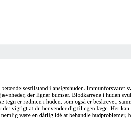
t betændelsestilstand i ansigtshuden. Immunforsvaret 
vnheder, der ligner bumser. Blodkarrene i huden svulme
iske tegn er rødmen i huden, som også er beskrevet, s
 det vigtigt at du henvender dig til egen læge. Her kan
 nemlig være en dårlig idé at behandle hudproblemer, h