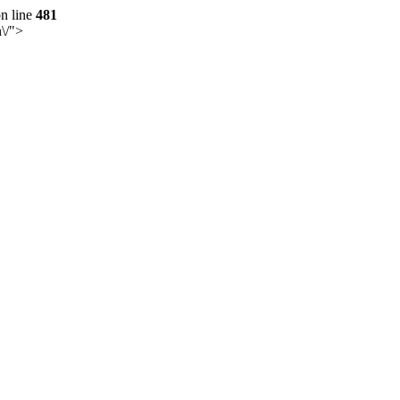
n line
481
n\/">