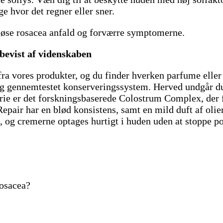
 hvor det regner eller sner.
dløse rosacea anfald og forværre symptomerne.
bevist af videnskaben
ra vores produkter, og du finder hverken parfume eller k
t og gennemtestet konserveringssystem. Herved undgår d
rie er det forskningsbaserede Colostrum Complex, der f
air har en blød konsistens, samt en mild duft af olier
 og cremerne optages hurtigt i huden uden at stoppe por
rosacea?