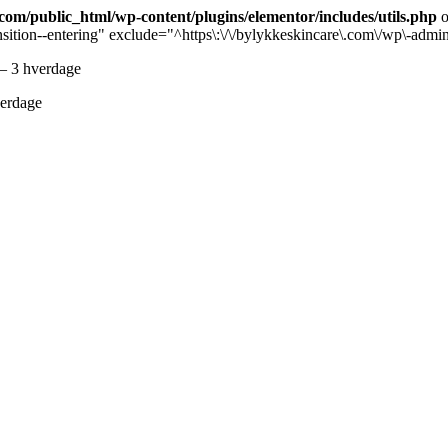
om/public_html/wp-content/plugins/elementor/includes/utils.php
o
sition--entering" exclude="^https\:\/\/bylykkeskincare\.com\/wp\-admi
 – 3 hverdage
erdage