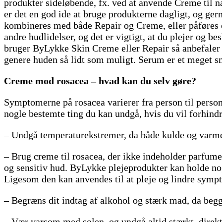
produkter sideløbende, fx. ved at anvende Creme til 
er det en god ide at bruge produkterne dagligt, og ge
kombineres med både Repair og Creme, eller påføres e
andre hudlidelser, og det er vigtigt, at du plejer og 
bruger ByLykke Skin Creme eller Repair så anbefaler vi
genere huden så lidt som muligt. Serum er et meget smø
Creme mod rosacea – hvad kan du selv gøre?
Symptomerne på rosacea varierer fra person til person,
nogle bestemte ting du kan undgå, hvis du vil forhin
– Undgå temperaturekstremer, da både kulde og varme
– Brug creme til rosacea, der ikke indeholder parfume
og sensitiv hud. ByLykke plejeprodukter kan holde no
Ligesom den kan anvendes til at pleje og lindre symp
– Begræns dit indtag af alkohol og stærk mad, da beg
– Vær varsom med solen, og undgå altid stærkt, direkte 