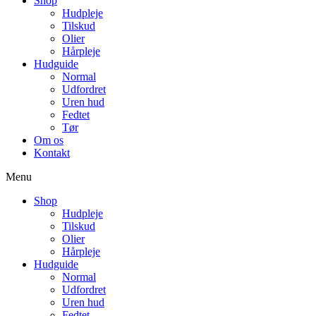
Shop
Hudpleje
Tilskud
Olier
Hårpleje
Hudguide
Normal
Udfordret
Uren hud
Fedtet
Tør
Om os
Kontakt
Menu
Shop
Hudpleje
Tilskud
Olier
Hårpleje
Hudguide
Normal
Udfordret
Uren hud
Fedtet