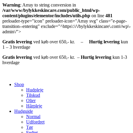
Warning
: Array to string conversion in
/var/www/bylykkeskincare.com/public_html/wp-
content/plugins/elementor/includes/utils.php
on line
481
preloader-type="icon" preloader-icon="Array svg" class="e-page-
transition--entering" exclude="^https\:\/\/bylykkeskincare\.com\/wp\-
admin\/">
Gratis
levering
ved køb over 650,- kr. –
Hurtig
levering
kun
1 – 3 hverdage
Gratis
levering
ved køb over 650,- kr. –
Hurtig levering
kun 1-3
hverdage
Shop
Hudpleje
Tilskud
Olier
Hårpleje
Hudguide
Normal
Udfordret
Tør
Fedtet