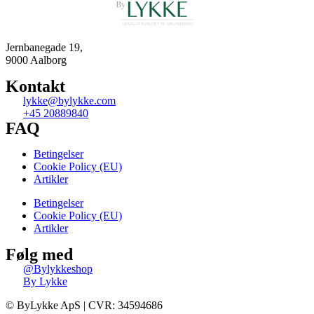
Jernbanegade 19,
9000 Aalborg
Kontakt
lykke@bylykke.com
+45 20889840
FAQ
Betingelser
Cookie Policy (EU)
Artikler
Betingelser
Cookie Policy (EU)
Artikler
Følg med
@Bylykkeshop
By Lykke
©️ ByLykke ApS | CVR: 34594686