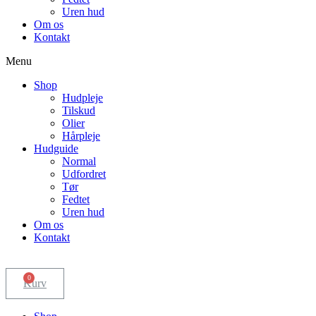
Uren hud
Om os
Kontakt
Menu
Shop
Hudpleje
Tilskud
Olier
Hårpleje
Hudguide
Normal
Udfordret
Tør
Fedtet
Uren hud
Om os
Kontakt
0
Kurv