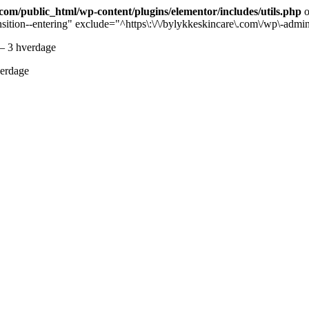
om/public_html/wp-content/plugins/elementor/includes/utils.php
o
sition--entering" exclude="^https\:\/\/bylykkeskincare\.com\/wp\-admi
 – 3 hverdage
erdage