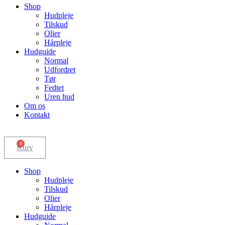
Shop
Hudpleje
Tilskud
Olier
Hårpleje
Hudguide
Normal
Udfordret
Tør
Fedtet
Uren hud
Om os
Kontakt
0
Kurv
Shop
Hudpleje
Tilskud
Olier
Hårpleje
Hudguide