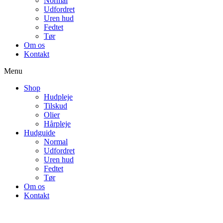
Normal
Udfordret
Uren hud
Fedtet
Tør
Om os
Kontakt
Menu
Shop
Hudpleje
Tilskud
Olier
Hårpleje
Hudguide
Normal
Udfordret
Uren hud
Fedtet
Tør
Om os
Kontakt