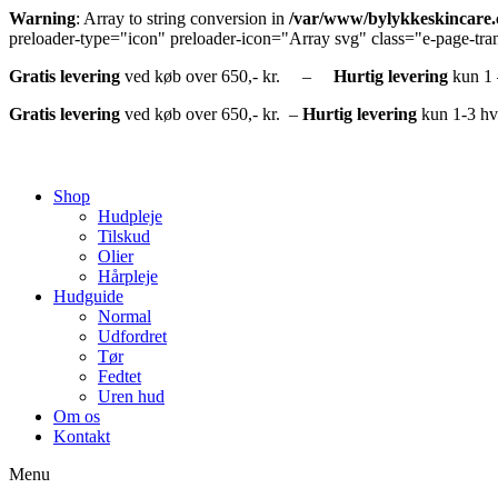
Warning
: Array to string conversion in
/var/www/bylykkeskincare.c
preloader-type="icon" preloader-icon="Array svg" class="e-page-tran
Gratis
levering
ved køb over 650,- kr. –
Hurtig
levering
kun 1
Gratis
levering
ved køb over 650,- kr. –
Hurtig levering
kun 1-3 hv
Shop
Hudpleje
Tilskud
Olier
Hårpleje
Hudguide
Normal
Udfordret
Tør
Fedtet
Uren hud
Om os
Kontakt
Menu