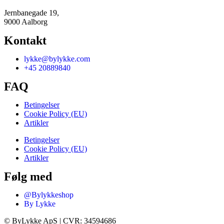
Jernbanegade 19,
9000 Aalborg
Kontakt
lykke@bylykke.com
+45 20889840
FAQ
Betingelser
Cookie Policy (EU)
Artikler
Betingelser
Cookie Policy (EU)
Artikler
Følg med
@Bylykkeshop
By Lykke
©️ ByLykke ApS | CVR: 34594686