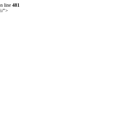
n line
481
n\/">