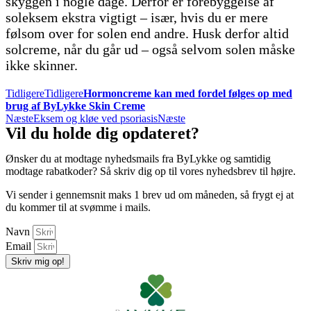
skyggen i nogle dage. Derfor er forebyggelse af
soleksem ekstra vigtigt – især, hvis du er mere
følsom over for solen end andre. Husk derfor altid
solcreme, når du går ud – også selvom solen måske
ikke skinner.
Tidligere
Tidligere
Hormoncreme kan med fordel følges op med
brug af ByLykke Skin Creme
Næste
Eksem og kløe ved psoriasis
Næste
Vil du holde dig opdateret?
Ønsker du at modtage nyhedsmails fra ByLykke og samtidig
modtage rabatkoder? Så skriv dig op til vores nyhedsbrev til højre.
Vi sender i gennemsnit maks 1 brev ud om måneden, så frygt ej at
du kommer til at svømme i mails.
Navn
Email
Skriv mig op!