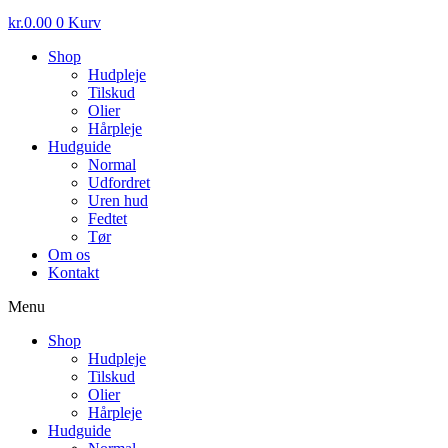
kr.
0.00
0
Kurv
Shop
Hudpleje
Tilskud
Olier
Hårpleje
Hudguide
Normal
Udfordret
Uren hud
Fedtet
Tør
Om os
Kontakt
Menu
Shop
Hudpleje
Tilskud
Olier
Hårpleje
Hudguide