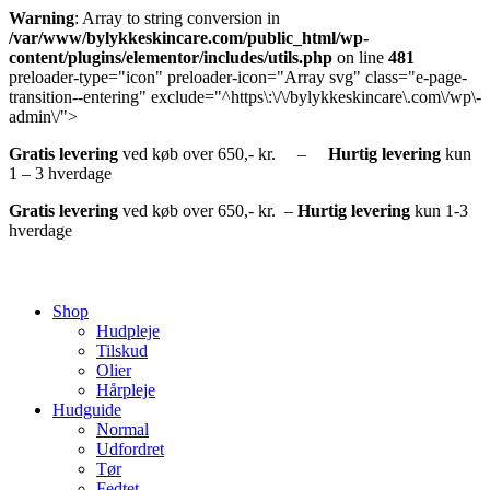
Warning
: Array to string conversion in
/var/www/bylykkeskincare.com/public_html/wp-
content/plugins/elementor/includes/utils.php
on line
481
preloader-type="icon" preloader-icon="Array svg" class="e-page-
transition--entering" exclude="^https\:\/\/bylykkeskincare\.com\/wp\-
admin\/">
Gratis
levering
ved køb over 650,- kr. –
Hurtig
levering
kun
1 – 3 hverdage
Gratis
levering
ved køb over 650,- kr. –
Hurtig levering
kun 1-3
hverdage
Shop
Hudpleje
Tilskud
Olier
Hårpleje
Hudguide
Normal
Udfordret
Tør
Fedtet