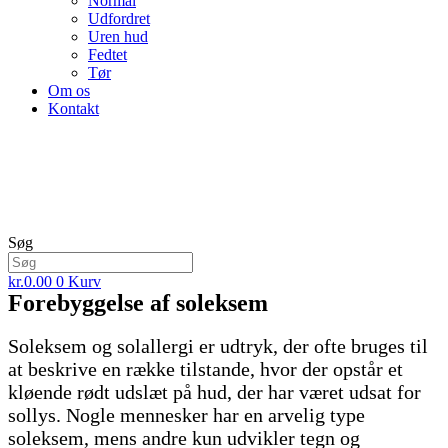
Normal
Udfordret
Uren hud
Fedtet
Tør
Om os
Kontakt
Søg
kr.
0.00
0
Kurv
Forebyggelse af soleksem
Soleksem og solallergi er udtryk, der ofte bruges til
at beskrive en række tilstande, hvor der opstår et
kløende rødt udslæt på hud, der har været udsat for
sollys. Nogle mennesker har en arvelig type
soleksem, mens andre kun udvikler tegn og