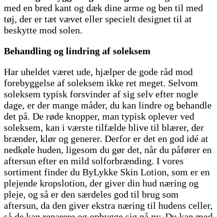
med en bred kant og dæk dine arme og ben til med
tøj, der er tæt vævet eller specielt designet til at
beskytte mod solen.
Behandling og lindring af soleksem
Har uheldet været ude, hjælper de gode råd mod
forebyggelse af soleksem ikke ret meget. Selvom
soleksem typisk forsvinder af sig selv efter nogle
dage, er der mange måder, du kan lindre og behandle
det på. De røde knopper, man typisk oplever ved
soleksem, kan i værste tilfælde blive til blærer, der
brænder, klør og generer. Derfor er det en god idé at
nedkøle huden, ligesom du gør det, når du påfører en
aftersun efter en mild solforbrænding. I vores
sortiment finder du ByLykke Skin Lotion, som er en
plejende kropslotion, der giver din hud næring og
pleje, og så er den særdeles god til brug som
aftersun, da den giver ekstra næring til hudens celler,
så de kan reparere og opbygge sig på ny. Du kan med