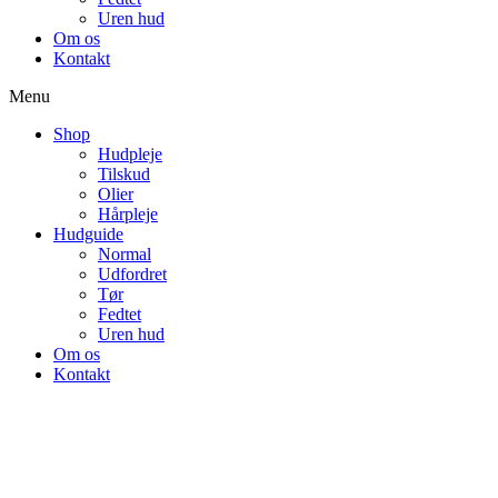
Uren hud
Om os
Kontakt
Menu
Shop
Hudpleje
Tilskud
Olier
Hårpleje
Hudguide
Normal
Udfordret
Tør
Fedtet
Uren hud
Om os
Kontakt