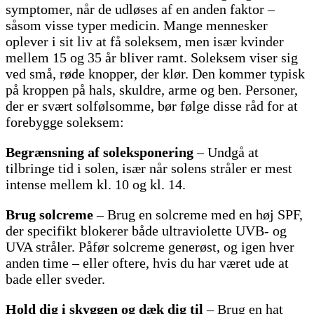
symptomer, når de udløses af en anden faktor –
såsom visse typer medicin. Mange mennesker
oplever i sit liv at få soleksem, men især kvinder
mellem 15 og 35 år bliver ramt. Soleksem viser sig
ved små, røde knopper, der klør. Den kommer typisk
på kroppen på hals, skuldre, arme og ben. Personer,
der er svært solfølsomme, bør følge disse råd for at
forebygge soleksem:
Begrænsning af soleksponering
– Undgå at
tilbringe tid i solen, især når solens stråler er mest
intense mellem kl. 10 og kl. 14.
Brug solcreme
– Brug en solcreme med en høj SPF,
der specifikt blokerer både ultraviolette UVB- og
UVA stråler. Påfør solcreme generøst, og igen hver
anden time – eller oftere, hvis du har været ude at
bade eller sveder.
Hold dig i skyggen og dæk dig til
– Brug en hat